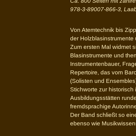
Ca. 800 Seiten mit zahlr
978-3-89007-866-3,
Laab
Von Atemtechnik bis Zipp
der Holzblasinstrumente
Zum ersten Mal widmet s
Blasinstrumente und them
Instrumentenbauer, Frag
Repertoire, das vom Baro
(Solisten und Ensembles)
Stichworte zur historisch
Ausbildungsstätten rund
fremdsprachige Autorinn
Der Band schließt so eine
ebenso wie Musikwissensc