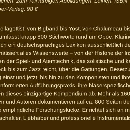
eichen, zum Teil farbigen Abbildungen, Leinen. ISBN
er-Verlag,
98 €
elfagottist, von Bigband bis Yost, von Chalumeau b
 umfasst knapp 800 Stichworte rund um Oboe, Klarin
ich ein deutschsprachiges Lexikon ausschließlich d
atisiert alles Wissenswerte – von der Historie der I
en der Spiel- und Atemtechnik, das solistische und
ck bis zum Jazz reicht, über die Gattungen, Besetzu
 einst und jetzt, bis hin zu den Komponisten und ih
 informierten Aufführungspraxis, ihre bläserspezifis
en dieses einzigartige Kompendium ab. Mehr als 16
en und Autoren dokumentieren auf ca. 800 Seiten de
 empfindliche Forschungslücke. Er richtet sich an mu
haftler, Liebhaber und professionelle Instrumentali